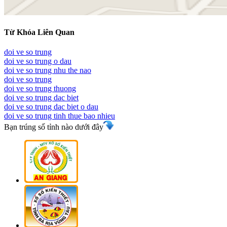
Từ Khóa Liên Quan
doi ve so trung
doi ve so trung o dau
doi ve so trung nhu the nao
doi ve so trung
doi ve so trung thuong
doi ve so trung dac biet
doi ve so trung dac biet o dau
doi ve so trung tinh thue bao nhieu
Bạn trúng số tỉnh nào dưới đây