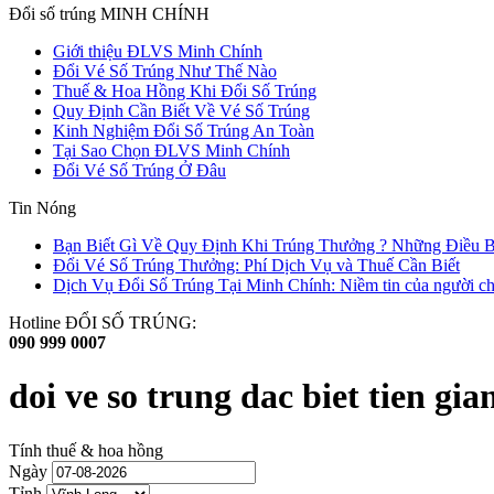
Đổi số trúng MINH CHÍNH
Giới thiệu ĐLVS Minh Chính
Đổi Vé Số Trúng Như Thế Nào
Thuế & Hoa Hồng Khi Đổi Số Trúng
Quy Định Cần Biết Về Vé Số Trúng
Kinh Nghiệm Đổi Số Trúng An Toàn
Tại Sao Chọn ĐLVS Minh Chính
Đổi Vé Số Trúng Ở Đâu
Tin Nóng
Bạn Biết Gì Về Quy Định Khi Trúng Thưởng ? Những Điều B
Đổi Vé Số Trúng Thưởng: Phí Dịch Vụ và Thuế Cần Biết
Dịch Vụ Đổi Số Trúng Tại Minh Chính: Niềm tin của người ch
Hotline ĐỔI SỐ TRÚNG:
090 999 0007
doi ve so trung dac biet tien gia
Tính thuế & hoa hồng
Ngày
Tỉnh