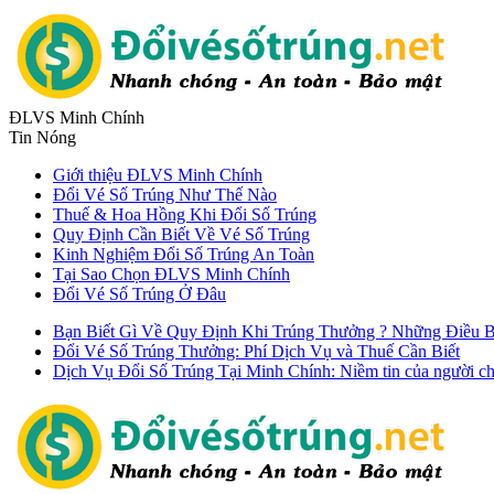
ĐLVS Minh Chính
Tin Nóng
Giới thiệu ĐLVS Minh Chính
Đổi Vé Số Trúng Như Thế Nào
Thuế & Hoa Hồng Khi Đổi Số Trúng
Quy Định Cần Biết Về Vé Số Trúng
Kinh Nghiệm Đổi Số Trúng An Toàn
Tại Sao Chọn ĐLVS Minh Chính
Đổi Vé Số Trúng Ở Đâu
Bạn Biết Gì Về Quy Định Khi Trúng Thưởng ? Những Điều B
Đổi Vé Số Trúng Thưởng: Phí Dịch Vụ và Thuế Cần Biết
Dịch Vụ Đổi Số Trúng Tại Minh Chính: Niềm tin của người ch