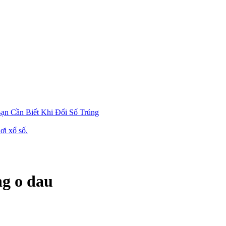
ạn Cần Biết Khi Đổi Số Trúng
ơi xổ số.
ng o dau