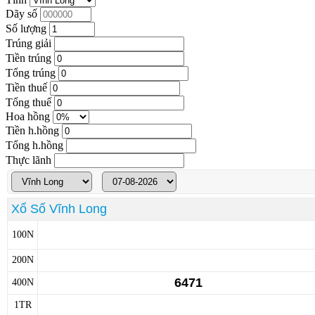
Dãy số
Số lượng
Trúng giải
Tiền trúng
Tổng trúng
Tiền thuế
Tổng thuế
Hoa hồng
Tiền h.hồng
Tổng h.hồng
Thực lãnh