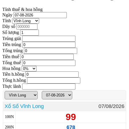
Tính thuế & hoa hồng
Ngày
Tỉnh
Dãy số
Số lượng
Trúng giải
Tiền trúng
Tổng trúng
Tiền thuế
Tổng thuế
Hoa hồng
Tiền h.hồng
Tổng h.hồng
Thực lãnh