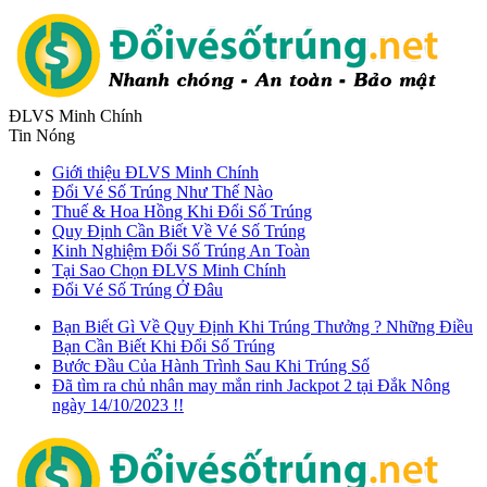
ĐLVS Minh Chính
Tin Nóng
Giới thiệu ĐLVS Minh Chính
Đổi Vé Số Trúng Như Thế Nào
Thuế & Hoa Hồng Khi Đổi Số Trúng
Quy Định Cần Biết Về Vé Số Trúng
Kinh Nghiệm Đổi Số Trúng An Toàn
Tại Sao Chọn ĐLVS Minh Chính
Đổi Vé Số Trúng Ở Đâu
Bạn Biết Gì Về Quy Định Khi Trúng Thưởng ? Những Điều
Bạn Cần Biết Khi Đổi Số Trúng
Bước Đầu Của Hành Trình Sau Khi Trúng Số
Đã tìm ra chủ nhân may mắn rinh Jackpot 2 tại Đắk Nông
ngày 14/10/2023 !!