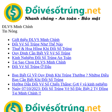
ĐLVS Minh Chính
Tin Nóng
Giới thiệu ĐLVS Minh Chính
Đổi Vé Số Trúng Như Thế Nào
Thuế & Hoa Hồng Khi Đổi Số Trúng
Quy Định Cần Biết Về Vé Số Trúng
Kinh Nghiệm Đổi Số Trúng An Toàn
Tại Sao Chọn ĐLVS Minh Chính
Đổi Vé Số Trúng Ở Đâu
Bạn Biết Gì Về Quy Định Khi Trúng Thưởng ? Những Điều
Bạn Cần Biết Khi Đổi Số Trúng
Hướng Dẫn Đổi Vé Số Chiến Thắng: Gợi ý và kinh nghiệm
Ngày 07/10/2023: Đổi Số Trúng Vé Số Đặc Biệt 2 Tỷ Đồng
Tại Minh Chính !!