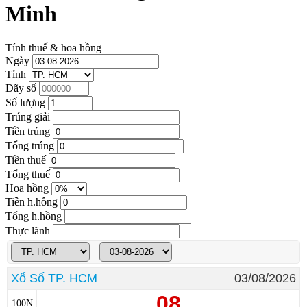
Minh
Tính thuế & hoa hồng
Ngày
Tỉnh
Dãy số
Số lượng
Trúng giải
Tiền trúng
Tổng trúng
Tiền thuế
Tổng thuế
Hoa hồng
Tiền h.hồng
Tổng h.hồng
Thực lãnh