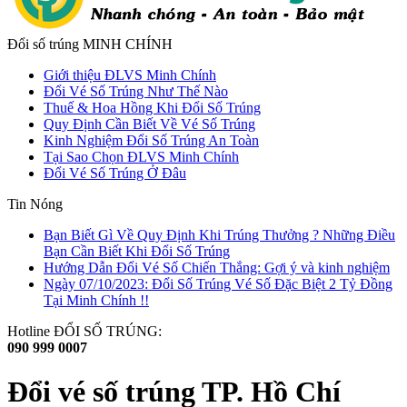
Đổi số trúng MINH CHÍNH
Giới thiệu ĐLVS Minh Chính
Đổi Vé Số Trúng Như Thế Nào
Thuế & Hoa Hồng Khi Đổi Số Trúng
Quy Định Cần Biết Về Vé Số Trúng
Kinh Nghiệm Đổi Số Trúng An Toàn
Tại Sao Chọn ĐLVS Minh Chính
Đổi Vé Số Trúng Ở Đâu
Tin Nóng
Bạn Biết Gì Về Quy Định Khi Trúng Thưởng ? Những Điều
Bạn Cần Biết Khi Đổi Số Trúng
Hướng Dẫn Đổi Vé Số Chiến Thắng: Gợi ý và kinh nghiệm
Ngày 07/10/2023: Đổi Số Trúng Vé Số Đặc Biệt 2 Tỷ Đồng
Tại Minh Chính !!
Hotline ĐỔI SỐ TRÚNG:
090 999 0007
Đổi vé số trúng TP. Hồ Chí