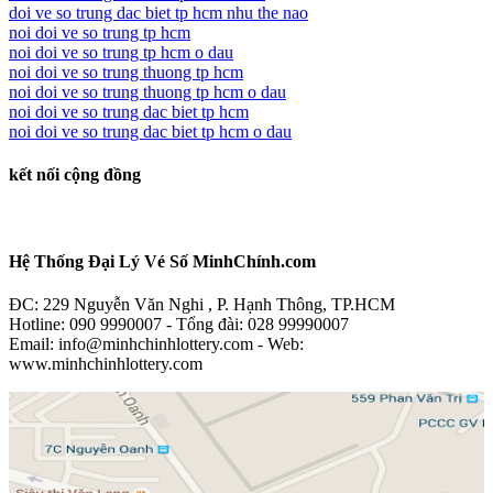
doi ve so trung dac biet tp hcm nhu the nao
noi doi ve so trung tp hcm
noi doi ve so trung tp hcm o dau
noi doi ve so trung thuong tp hcm
noi doi ve so trung thuong tp hcm o dau
noi doi ve so trung dac biet tp hcm
noi doi ve so trung dac biet tp hcm o dau
kết nối cộng đồng
Hệ Thống Đại Lý Vé Số MinhChính.com
ĐC: 229 Nguyễn Văn Nghi , P. Hạnh Thông, TP.HCM
Hotline: 090 9990007 - Tổng đài: 028 99990007
Email: info@minhchinhlottery.com - Web:
www.minhchinhlottery.com