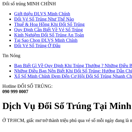
Đổi số trúng MINH CHÍNH
Giới thiệu ĐLVS Minh Chính
Đổi Vé Số Trúng Như Thế Nào
Thuế & Hoa Hồng Khi Đổi Số Trúng
Quy Định Cần Biết Về Vé Số Trúng
Kinh Nghiệm Đổi Số Trúng An Toàn
Tại Sao Chọn ĐLVS Minh Chính
Đổi Vé Số Trúng Ở Đâu
Tin Nóng
Bạn Biết Gì Về Quy Định Khi Trúng Thưởng ? Những Điều B
Những Điều Bạn Nên Biết Khi Đổi Số Trúng: Hướng Dẫn Chi
Xổ Số Minh Chính Đem Đến Cơ Hội Đổi Số Trúng Nhanh Ch
Hotline ĐỔI SỐ TRÚNG:
090 999 0007
Dịch Vụ Đổi Số Trúng Tại Minh 
Ở TP.HCM, giấc mơ trở thành triệu phú qua vé số mỗi ngày đang là ni