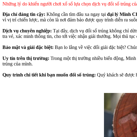
Những lý do khiến người chơi xổ số lựa chọn dịch vụ đổi số trúng c
Địa chỉ đáng tin cậy:
Không cần tìm đâu xa ngay tại
đại lý Minh C
vì vị trí chiến lược, mà còn là nơi đảm bảo được quy trình diễn ra su
Dịch vụ chuyên nghiệp:
Tại đây, dịch vụ đổi số trúng không chỉ dừ
tra vé, xác minh thông tin, cho tới việc nhận giải thưởng. Mọi thủ tục
Bảo mật và giải đặc biệt:
Bạn lo lắng về việc đổi giải đặc biệt? Chú
Uy tín trên thị trường:
Trong một thị trường nhiều biến động, Minh C
trúng của mình.
Quy trình chi tiết khi bạn muốn đổi số trúng:
Quý khách sẽ được hư