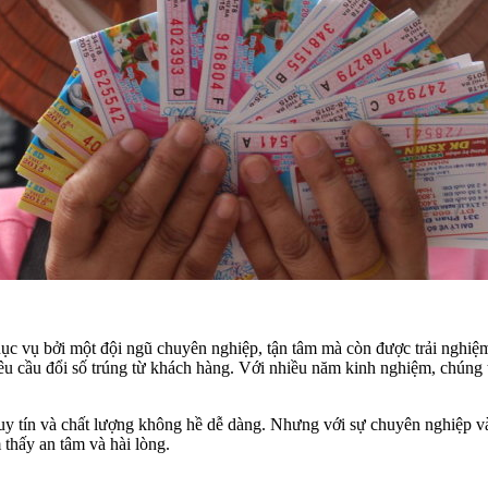
c vụ bởi một đội ngũ chuyên nghiệp, tận tâm mà còn được trải nghiệm
yêu cầu đổi số trúng từ khách hàng. Với nhiều năm kinh nghiệm, chúng 
ơi uy tín và chất lượng không hề dễ dàng. Nhưng với sự chuyên nghiệp 
 thấy an tâm và hài lòng.