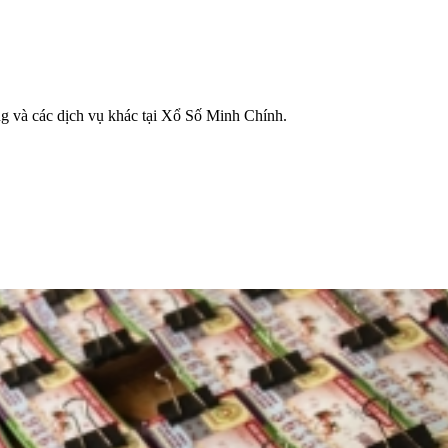
úng và các dịch vụ khác tại Xổ Số Minh Chính.