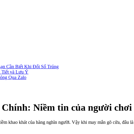
ạn Cần Biết Khi Đổi Số Trúng
 Tiết và Lưu Ý
óng Qua Zalo
Chính: Niềm tin của người chơi 
ềm khao khát của hàng nghìn người. Vậy khi may mắn gõ cửa, đâu là đị