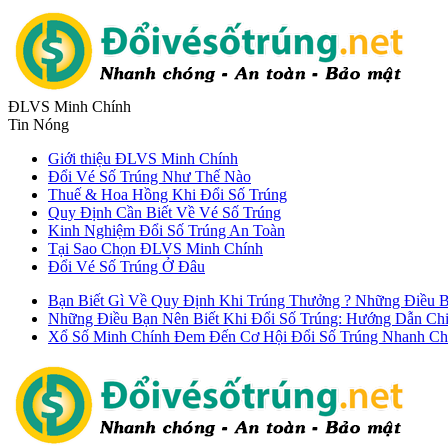
ĐLVS Minh Chính
Tin Nóng
Giới thiệu ĐLVS Minh Chính
Đổi Vé Số Trúng Như Thế Nào
Thuế & Hoa Hồng Khi Đổi Số Trúng
Quy Định Cần Biết Về Vé Số Trúng
Kinh Nghiệm Đổi Số Trúng An Toàn
Tại Sao Chọn ĐLVS Minh Chính
Đổi Vé Số Trúng Ở Đâu
Bạn Biết Gì Về Quy Định Khi Trúng Thưởng ? Những Điều B
Những Điều Bạn Nên Biết Khi Đổi Số Trúng: Hướng Dẫn Chi
Xổ Số Minh Chính Đem Đến Cơ Hội Đổi Số Trúng Nhanh Ch