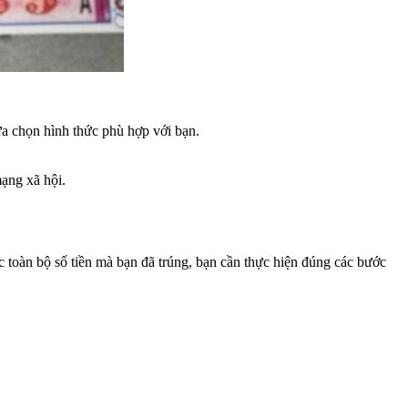
ựa chọn hình thức phù hợp với bạn.
mạng xã hội.
c toàn bộ số tiền mà bạn đã trúng, bạn cần thực hiện đúng các bước