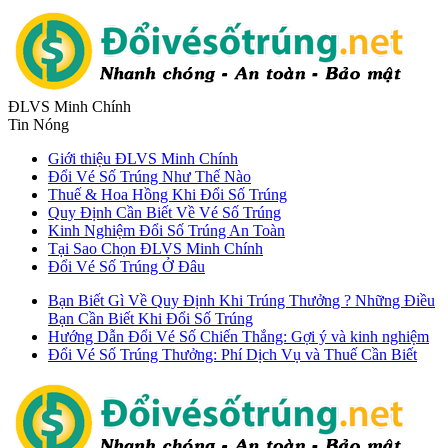
ĐLVS Minh Chính
Tin Nóng
Giới thiệu ĐLVS Minh Chính
Đổi Vé Số Trúng Như Thế Nào
Thuế & Hoa Hồng Khi Đổi Số Trúng
Quy Định Cần Biết Về Vé Số Trúng
Kinh Nghiệm Đổi Số Trúng An Toàn
Tại Sao Chọn ĐLVS Minh Chính
Đổi Vé Số Trúng Ở Đâu
Bạn Biết Gì Về Quy Định Khi Trúng Thưởng ? Những Điều
Bạn Cần Biết Khi Đổi Số Trúng
Hướng Dẫn Đổi Vé Số Chiến Thắng: Gợi ý và kinh nghiệm
Đổi Vé Số Trúng Thưởng: Phí Dịch Vụ và Thuế Cần Biết