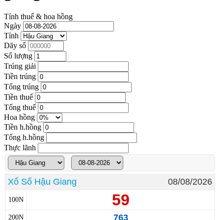
Tính thuế & hoa hồng
Ngày
Tỉnh
Dãy số
Số lượng
Trúng giải
Tiền trúng
Tổng trúng
Tiền thuế
Tổng thuế
Hoa hồng
Tiền h.hồng
Tổng h.hồng
Thực lãnh