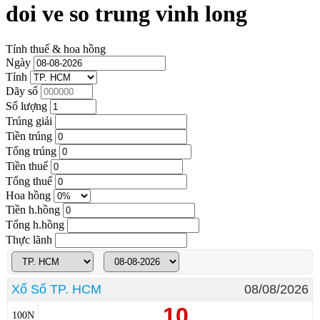
doi ve so trung vinh long
Tính thuế & hoa hồng
Ngày
Tỉnh
Dãy số
Số lượng
Trúng giải
Tiền trúng
Tổng trúng
Tiền thuế
Tổng thuế
Hoa hồng
Tiền h.hồng
Tổng h.hồng
Thực lãnh