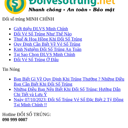
Đổi số trúng MINH CHÍNH
Giới thiệu ĐLVS Minh Chính
Đổi Vé Số Trúng Như Thế Nào
Thuế & Hoa Hồng Khi Đổi Số Trúng
Quy Định Cần Biết Về Vé Số Trúng
Kinh Nghiệm Đổi Số Trúng An Toàn
Tại Sao Chọn ĐLVS Minh Chính
Đổi Vé Số Trúng Ở Đâu
Tin Nóng
Bạn Biết Gì Về Quy Định Khi Trúng Thưởng ? Những Điều
Bạn Cần Biết Khi Đổi Số Trúng
Những Điều Bạn Nên Biết Khi Đổi Số Trúng: Hướng Dẫn
Chi Tiết và Lưu Ý
Ngày 07/10/2023: Đổi Số Trúng Vé Số Đặc Biệt 2 Tỷ Đồng
Tại Minh Chính !!
Hotline ĐỔI SỐ TRÚNG:
090 999 0007