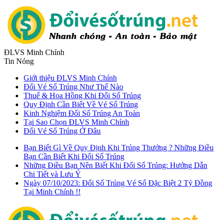
ĐLVS Minh Chính
Tin Nóng
Giới thiệu ĐLVS Minh Chính
Đổi Vé Số Trúng Như Thế Nào
Thuế & Hoa Hồng Khi Đổi Số Trúng
Quy Định Cần Biết Về Vé Số Trúng
Kinh Nghiệm Đổi Số Trúng An Toàn
Tại Sao Chọn ĐLVS Minh Chính
Đổi Vé Số Trúng Ở Đâu
Bạn Biết Gì Về Quy Định Khi Trúng Thưởng ? Những Điều
Bạn Cần Biết Khi Đổi Số Trúng
Những Điều Bạn Nên Biết Khi Đổi Số Trúng: Hướng Dẫn
Chi Tiết và Lưu Ý
Ngày 07/10/2023: Đổi Số Trúng Vé Số Đặc Biệt 2 Tỷ Đồng
Tại Minh Chính !!